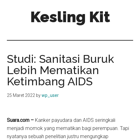
Skip
Skip
Kesling Kit
to
to
main
primary
content
sidebar
Studi: Sanitasi Buruk
Lebih Mematikan
Ketimbang AIDS
25 Maret 2022
by
wp_user
Suara.com –
Kanker payudara dan AIDS seringkali
menjadi momok yang mematikan bagi perempuan. Tapi
nyatanya sebuah penelitian justru mengungkap