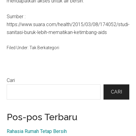
mendapatkan akses untuk air bersih.
Sumber :
https://www.suara.com/health/2015/03/08/174052/studi-
sanitasi-buruk-lebih-mematikan-ketimbang-aids
Filed Under: Tak Berkategori
Primary
Cari
Sidebar
CARI
Pos-pos Terbaru
Rahasia Rumah Tetap Bersih