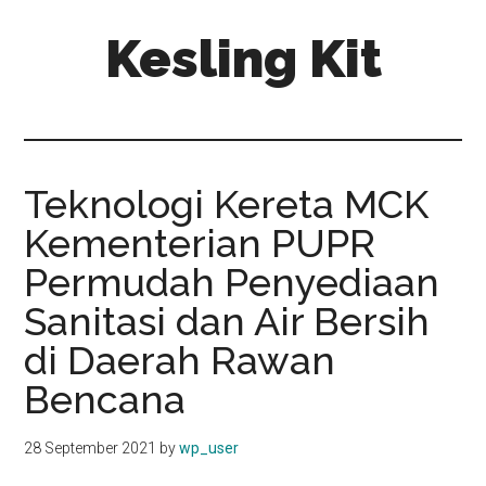
Skip
Skip
Kesling Kit
to
to
main
primary
content
sidebar
Teknologi Kereta MCK
Kementerian PUPR
Permudah Penyediaan
Sanitasi dan Air Bersih
di Daerah Rawan
Bencana
28 September 2021
by
wp_user