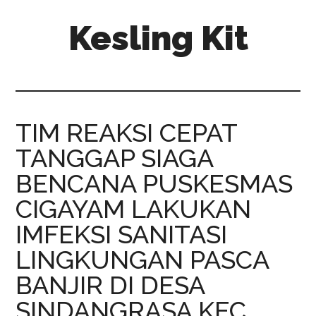
Skip
Skip
Kesling Kit
to
to
main
primary
content
sidebar
TIM REAKSI CEPAT
TANGGAP SIAGA
BENCANA PUSKESMAS
CIGAYAM LAKUKAN
IMFEKSI SANITASI
LINGKUNGAN PASCA
BANJIR DI DESA
SINDANGRASA KEC