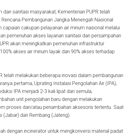
 dan sanitasi masyarakat, Kementerian PUPR telah
nat Rencana Pembangunan Jangka Menengah Nasional
 capaian cakupan pelayanan air minum nasional melalui
 dan pemenuhan akses layanan sanitasi dan persampahan
UPR akan meningkatkan pemenuhan infrastruktur
100% akses air minum layak dan 90% akses terhadap
PR telah melakukan beberapa inovasi dalam pembangunan
taranya pertama, Uprating Instalasi Pengolahan Air (IPA),
ksi IPA menjadi 2-3 kali lipat dari semula,
bahan unit pengolahan baru dengan melakukan
em proses dan/atau penambahan aksesoris tertentu. Saat
i (Jabar) dan Rembang (Jateng).
h dengan incinerator untuk mengkonversi material padat