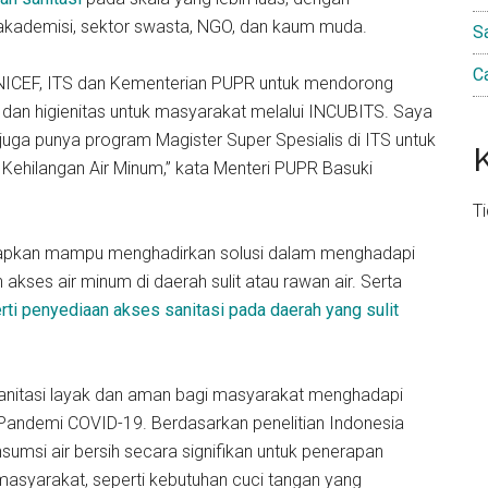
, akademisi, sektor swasta, NGO, dan kaum muda.
S
C
NICEF, ITS dan Kementerian PUPR untuk mendorong
 dan higienitas untuk masyarakat melalui INCUBITS. Saya
uga punya program Magister Super Spesialis di ITS untuk
ehilangan Air Minum,” kata Menteri PUPR Basuki
T
arapkan mampu menghadirkan solusi dalam menghadapi
 akses air minum di daerah sulit atau rawan air. Serta
rti penyediaan akses sanitasi pada daerah yang sulit
sanitasi layak dan aman bagi masyarakat menghadapi
h Pandemi COVID-19. Berdasarkan penelitian Indonesia
sumsi air bersih secara signifikan untuk penerapan
masyarakat, seperti kebutuhan cuci tangan yang