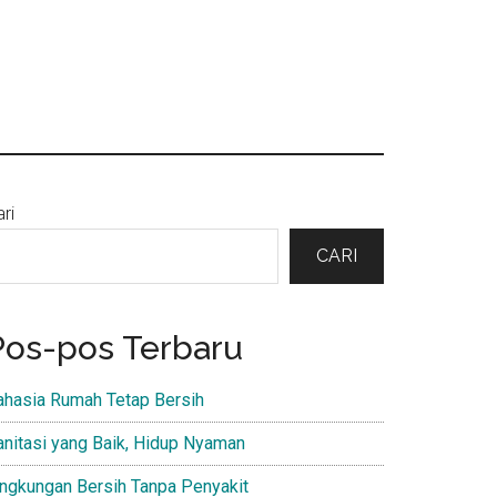
Primary
ri
Sidebar
CARI
Pos-pos Terbaru
ahasia Rumah Tetap Bersih
anitasi yang Baik, Hidup Nyaman
ingkungan Bersih Tanpa Penyakit