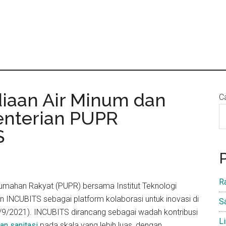
diaan Air Minum dan
Ca
enterian PUPR
S
R
mahan Rakyat (PUPR) bersama Institut Teknologi
INCUBITS sebagai platform kolaborasi untuk inovasi di
S
(15/9/2021). INCUBITS dirancang sebagai wadah kontribusi
L
an sanitasi
pada skala yang lebih luas, dengan