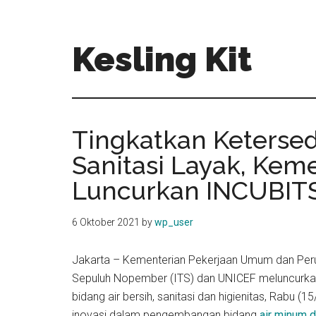
Skip
Skip
to
to
main
primary
Kesling Kit
content
sidebar
Tingkatkan Keterse
Sanitasi Layak, Kem
Luncurkan INCUBIT
6 Oktober 2021
by
wp_user
Jakarta – Kementerian Pekerjaan Umum dan Peru
Sepuluh Nopember (ITS) dan UNICEF meluncurkan 
bidang air bersih, sanitasi dan higienitas, Rabu 
inovasi dalam pengembangan bidang
air minum d