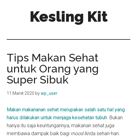
Skip
Skip
Kesling Kit
to
to
main
primary
content
sidebar
Tips Makan Sehat
untuk Orang yang
Super Sibuk
11 Maret 2020
by
wp_user
Makan makananan sehat merupakan salah satu hal yang
harus dilakukan untuk menjaga kesehatan tubuh
. Bukan
hanya itu saja keuntungannya, makanan sehat juga
membawa dampak baik bagi
mood
Anda sehari-hari
.