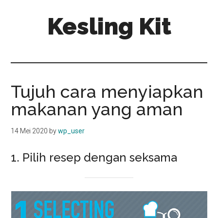
Skip
Skip
Kesling Kit
to
to
main
primary
content
sidebar
Tujuh cara menyiapkan
makanan yang aman
14 Mei 2020
by
wp_user
1. Pilih resep dengan seksama