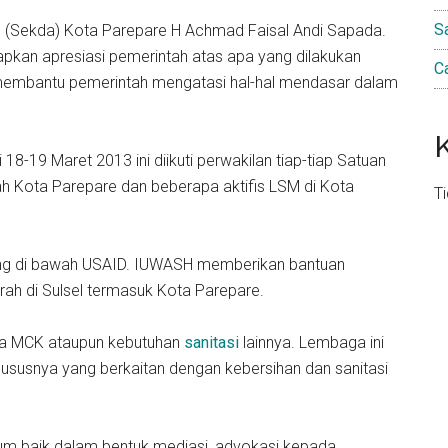
S
h (Sekda) Kota Parepare H Achmad Faisal Andi Sapada.
pkan apresiasi pemerintah atas apa yang dilakukan
C
membantu pemerintah mengatasi hal-hal mendasar dalam
18-19 Maret 2013 ini diikuti perwakilan tiap-tiap Satuan
ah Kota Parepare dan beberapa aktifis LSM di Kota
T
ng di bawah USAID. IUWASH memberikan bantuan
rah di Sulsel termasuk Kota Parepare.
upa MCK ataupun kebutuhan
sanitasi
lainnya. Lembaga ini
susnya yang berkaitan dengan kebersihan dan sanitasi
m baik dalam bentuk mediasi, advokasi kepada