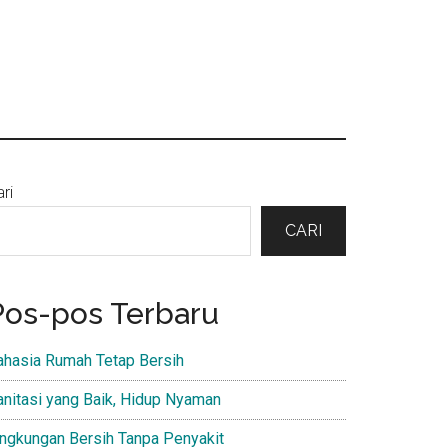
Primary
ri
Sidebar
CARI
Pos-pos Terbaru
ahasia Rumah Tetap Bersih
anitasi yang Baik, Hidup Nyaman
ingkungan Bersih Tanpa Penyakit