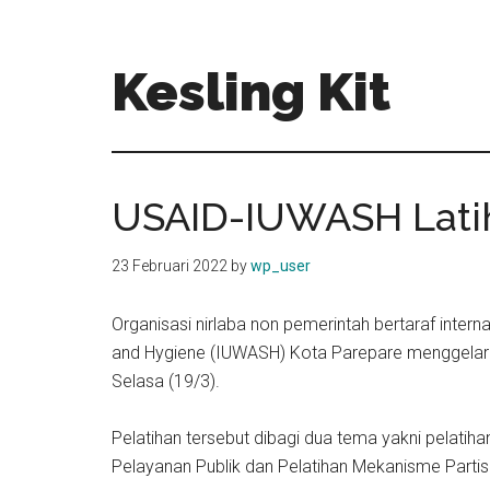
Skip
Skip
to
to
main
primary
Kesling Kit
content
sidebar
USAID-IUWASH Latih
23 Februari 2022
by
wp_user
Organisasi nirlaba non pemerintah bertaraf interna
and Hygiene (IUWASH) Kota Parepare menggelar pe
Selasa (19/3).
Pelatihan tersebut dibagi dua tema yakni pelat
Pelayanan Publik dan Pelatihan Mekanisme Parti