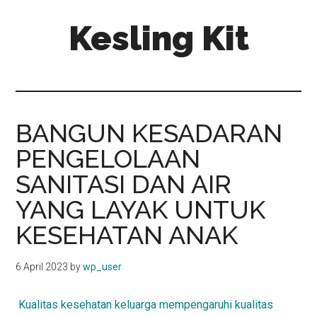
Skip
Skip
Kesling Kit
to
to
main
primary
content
sidebar
BANGUN KESADARAN
PENGELOLAAN
SANITASI DAN AIR
YANG LAYAK UNTUK
KESEHATAN ANAK
6 April 2023
by
wp_user
Kualitas kesehatan keluarga mempengaruhi kualitas