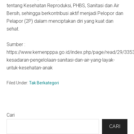
tentang Kesehatan Reproduksi, PHBS, Sanitasi dan Air
Bersih, sehingga berkontribusi aktif menjadi Pelopor dan
Pelapor (2P) dalam menciptakan diri yang kuat dan
sehat.
Sumber :
https://www.kemenpppa.go.id/index.php/page/read/29/335
kesadaran-pengelolaan-sanitasi-dan-air-yang-layak-
untuk-kesehatan-anak
Filed Under:
Tak Berkategori
Primary
Cari
Sidebar
CARI