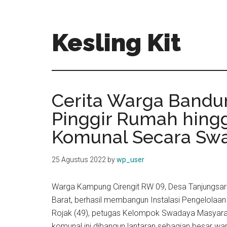
Skip
Skip
to
to
main
primary
Kesling Kit
content
sidebar
Cerita Warga Bandun
Pinggir Rumah hingg
Komunal Secara Sw
25 Agustus 2022
by
wp_user
Warga Kampung Cirengit RW 09, Desa Tanjungsa
Barat, berhasil membangun Instalasi Pengelolaa
Rojak (49), petugas Kelompok Swadaya Masyar
komunal ini dibangun lantaran sebagian besar 