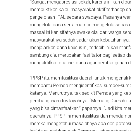
“Sangat mengapresiasi sekali, karena ini kan dib
membuktikan kalau masyarakat aktif terhadap sanit
pengelolaan IPAL secara swadaya. Pasalnya warg
mengelola dana serta mampu mengelola secara m
massal ini kan sifatnya swakelola, dari warga send
masyarakatnya sudah sadar akan kebutuhannya. K
menjalankan dana khusus ini, terlebih ini kan ma
sambung dia, merupakan fasilitator bagi setiap da
mengaktifkan channel dana agar pembangunan di d
“PPSP itu, memfasilitasi daerah untuk mengenali
membantu Pemda mengidentifikasi sumber-sumber
katanya. Menurutnya, tak sedikit Pemda yang k
pembangunan di wilayahnya. “Memang Daerah itu
yang bisa dimanfaatkan,” paparnya. “Jadi kita
daerahnya. PPSP ini memfasilitasi dan mendamping
mereka mengetahui masalahnya apa dan potensi c