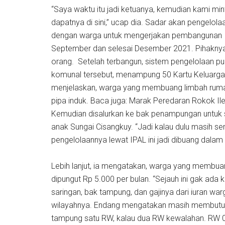
“Saya waktu itu jadi ketuanya, kemudian kami mint
dapatnya di sini,” ucap dia. Sadar akan pengelol
dengan warga untuk mengerjakan pembangunan I
September dan selesai Desember 2021. Pihakny
orang. Setelah terbangun, sistem pengelolaan pun
komunal tersebut, menampung 50 Kartu Keluarg
menjelaskan, warga yang membuang limbah rumah 
pipa induk. Baca juga: Marak Peredaran Rokok Il
Kemudian disalurkan ke bak penampungan untuk sel
anak Sungai Cisangkuy. “Jadi kalau dulu masih s
pengelolaannya lewat IPAL ini jadi dibuang dalam
Lebih lanjut, ia mengatakan, warga yang membua
dipungut Rp 5.000 per bulan. “Sejauh ini gak ada
saringan, bak tampung, dan gajinya dari iuran warg
wilayahnya. Endang mengatakan masih membutuhkan
tampung satu RW, kalau dua RW kewalahan. RW 0