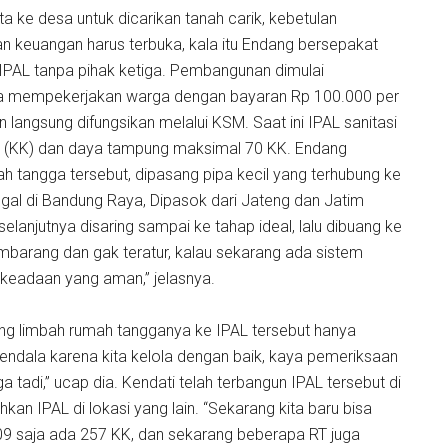
a ke desa untuk dicarikan tanah carik, kebetulan
aan keuangan harus terbuka, kala itu Endang bersepakat
PAL tanpa pihak ketiga. Pembangunan dimulai
a mempekerjakan warga dengan bayaran Rp 100.000 per
 langsung difungsikan melalui KSM. Saat ini IPAL sanitasi
a (KK) dan daya tampung maksimal 70 KK. Endang
tangga tersebut, dipasang pipa kecil yang terhubung ke
egal di Bandung Raya, Dipasok dari Jateng dan Jatim
anjutnya disaring sampai ke tahap ideal, lalu dibuang ke
embarang dan gak teratur, kalau sekarang ada sistem
 keadaan yang aman,” jelasnya.
ng limbah rumah tangganya ke IPAL tersebut hanya
 kendala karena kita kelola dengan baik, kaya pemeriksaan
a tadi,” ucap dia. Kendati telah terbangun IPAL tersebut di
 IPAL di lokasi yang lain. “Sekarang kita baru bisa
9 saja ada 257 KK, dan sekarang beberapa RT juga