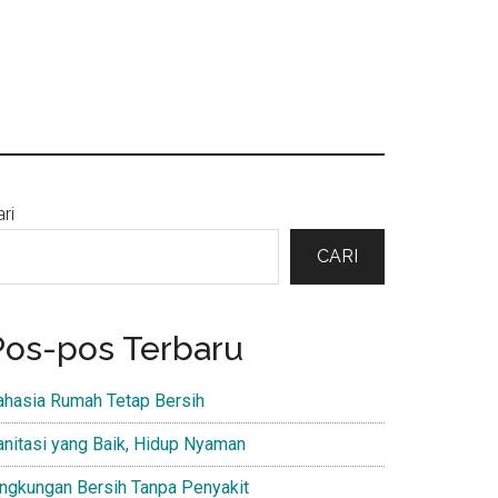
Primary
ri
Sidebar
CARI
Pos-pos Terbaru
ahasia Rumah Tetap Bersih
anitasi yang Baik, Hidup Nyaman
ingkungan Bersih Tanpa Penyakit