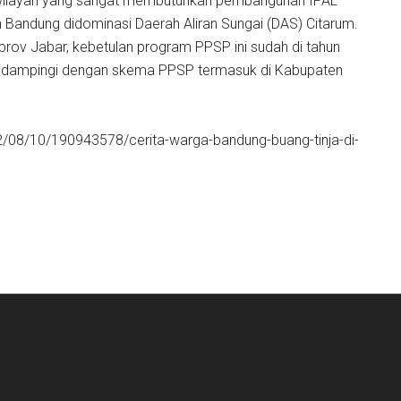
i wilayah yang sangat membutuhkan pembangunan IPAL
n Bandung didominasi Daerah Aliran Sungai (DAS) Citarum.
ov Jabar, kebetulan program PPSP ini sudah di tahun
 didampingi dengan skema PPSP termasuk di Kabupaten
2/08/10/190943578/cerita-warga-bandung-buang-tinja-di-