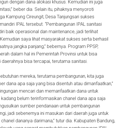
angun dengan dana alokasi khusus. Kemudian ini juga
asi,” beber dia. Selain itu, pihaknya menyoroti
a Kampung Cireungit, Desa Tanjungsari sukses
andiri IPAL tersebut. “Pembangunan IPAL sanitasi
iri baik operasional dan maintenance, jadi terlihat
emudian saya lihat masyarakat sukses serta berhasil
nfaatnya jangka panjang,” bebernya. Program PPSP,
erah dalam hal ini Pemerintah Provinsi untuk bisa
aerahnya bisa tercapai, terutama sanitasi.
 kebutuhan mereka, terutama pembangunan, kita juga
 dana apa saja yang bisa disentuh atau dimanfaatkan,”
ebingungan mencari dan memanfaatkan dana untuk
 kadang belum terinformasikan chanel dana apa saja
 mengusulkan sumber pendanaan untuk pembangunan
i, jadi sebenernya ini masukan dari daerah juga untuk
hanel dananya darimana,” tutur dia. Kabupaten Bandung,