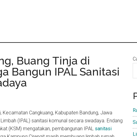
g, Buang Tinja di
Ca
a Bangun IPAL Sanitasi
adaya
R
ri, Kecamatan Cangkuang, Kabupaten Bandung, Jawa
n Limbah (IPAL) sanitasi komunal secara swadaya. Endang
S
akat (KSM) mengatakan, pembangunan IPAL
sanitasi
L
warga Kampung Cirengit masih membuang limbah rumah