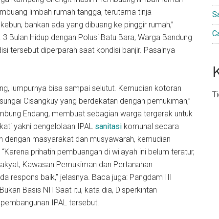
buang limbah rumah tangga, terutama tinja
S
ebun, bahkan ada yang dibuang ke pinggir rumah,”
C
 3 Bulan Hidup dengan Polusi Batu Bara, Warga Bandung
i tersebut diperparah saat kondisi banjir. Pasalnya
ang, lumpurnya bisa sampai selutut. Kemudian kotoran
T
sungai Cisangkuy yang berdekatan dengan pemukiman,”
sambung Endang, membuat sebagian warga tergerak untuk
kati yakni pengelolaan IPAL
sanitasi
komunal secara
an dengan masyarakat dan musyawarah, kemudian
 “Karena prihatin pembuangan di wilayah ini belum teratur,
Rakyat, Kawasan Pemukiman dan Pertanahan
da respons baik,” jelasnya. Baca juga: Pangdam III
kan Basis NII Saat itu, kata dia, Disperkintan
 pembangunan IPAL tersebut.