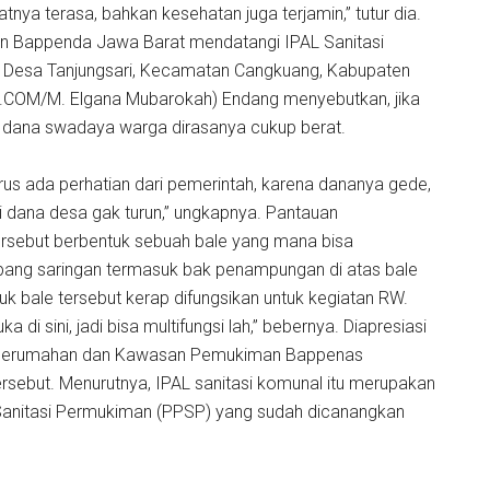
ya terasa, bahkan kesehatan juga terjamin,” tutur dia.
an Bappenda Jawa Barat mendatangi IPAL Sanitasi
 Desa Tanjungsari, Kecamatan Cangkuang, Kabupaten
COM/M. Elgana Mubarokah) Endang menyebutkan, jika
ana swadaya warga dirasanya cukup berat.
rus ada perhatian dari pemerintah, karena dananya gede,
i dana desa gak turun,” ungkapnya. Pantauan
rsebut berbentuk sebuah bale yang mana bisa
obang saringan termasuk bak penampungan di atas bale
k bale tersebut kerap difungsikan untuk kegiatan RW.
di sini, jadi bisa multifungsi lah,” bebernya. Diapresiasi
at Perumahan dan Kawasan Pemukiman Bappenas
rsebut. Menurutnya, IPAL sanitasi komunal itu merupakan
anitasi Permukiman (PPSP) yang sudah dicanangkan