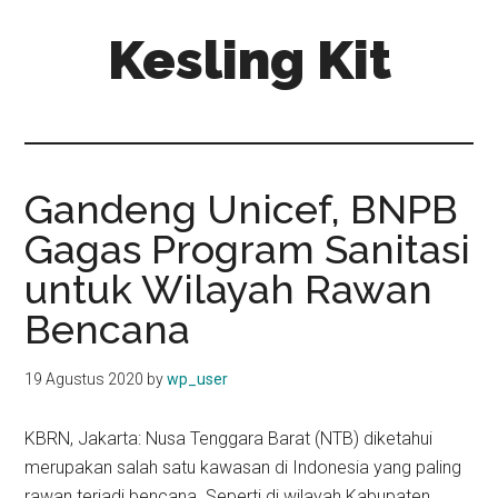
Skip
Skip
Kesling Kit
to
to
main
primary
content
sidebar
Gandeng Unicef, BNPB
Gagas Program Sanitasi
untuk Wilayah Rawan
Bencana
19 Agustus 2020
by
wp_user
KBRN, Jakarta: Nusa Tenggara Barat (NTB) diketahui
merupakan salah satu kawasan di Indonesia yang paling
rawan terjadi bencana. Seperti di wilayah Kabupaten