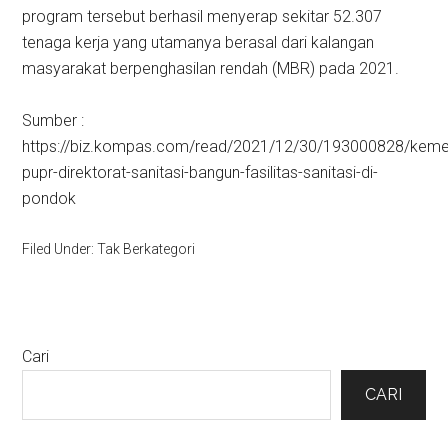
program tersebut berhasil menyerap sekitar 52.307
tenaga kerja yang utamanya berasal dari kalangan
masyarakat berpenghasilan rendah (MBR) pada 2021.
Sumber :
https://biz.kompas.com/read/2021/12/30/193000828/kemen
pupr-direktorat-sanitasi-bangun-fasilitas-sanitasi-di-
pondok
Filed Under: Tak Berkategori
Primary
Cari
Sidebar
CARI