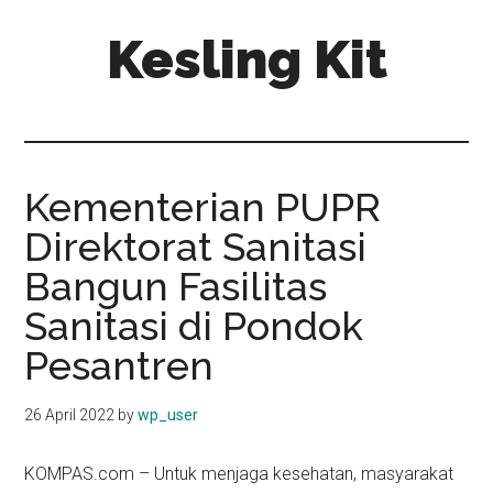
Skip
Skip
Kesling Kit
to
to
main
primary
content
sidebar
Kementerian PUPR
Direktorat Sanitasi
Bangun Fasilitas
Sanitasi di Pondok
Pesantren
26 April 2022
by
wp_user
KOMPAS.com – Untuk menjaga kesehatan, masyarakat