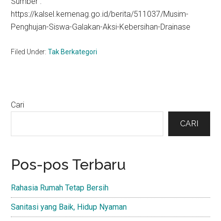
Sumber :
https://kalsel.kemenag.go.id/berita/511037/Musim-
Penghujan-Siswa-Galakan-Aksi-Kebersihan-Drainase
Filed Under:
Tak Berkategori
Primary
Cari
Sidebar
CARI
Pos-pos Terbaru
Rahasia Rumah Tetap Bersih
Sanitasi yang Baik, Hidup Nyaman