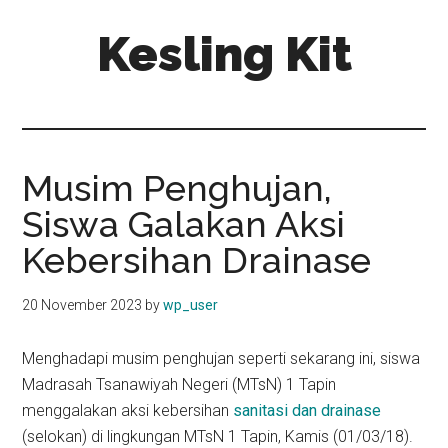
Skip
Skip
Kesling Kit
to
to
main
primary
content
sidebar
Musim Penghujan,
Siswa Galakan Aksi
Kebersihan Drainase
20 November 2023
by
wp_user
Menghadapi musim penghujan seperti sekarang ini, siswa
Madrasah Tsanawiyah Negeri (MTsN) 1 Tapin
menggalakan aksi kebersihan
sanitasi dan drainase
(selokan) di lingkungan MTsN 1 Tapin, Kamis (01/03/18).