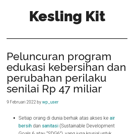
Skip
Skip
Kesling Kit
to
to
main
primary
content
sidebar
Peluncuran program
edukasi kebersihan dan
perubahan perilaku
senilai Rp 47 miliar
9 Februari 2022
by
wp_user
Setiap orang di dunia berhak atas akses ke
air
bersih
dan
sanitasi
(Sustainable Development
Goals 6 atau “SDG6”), yang juga krusial untuk