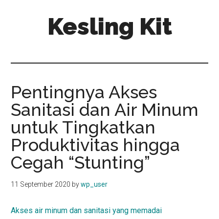
Skip
Skip
Kesling Kit
to
to
main
primary
content
sidebar
Pentingnya Akses
Sanitasi dan Air Minum
untuk Tingkatkan
Produktivitas hingga
Cegah “Stunting”
11 September 2020
by
wp_user
Akses air minum dan sanitasi yang memadai