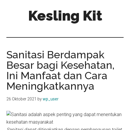
Skip
Skip
Kesling Kit
to
to
main
primary
content
sidebar
Sanitasi Berdampak
Besar bagi Kesehatan,
Ini Manfaat dan Cara
Meningkatkannya
26 Oktober 2021
by
wp_user
Sanitasi dapat ditingkatkan dengan pembangunan toilet