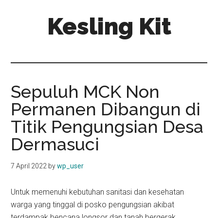
Skip
Skip
Kesling Kit
to
to
main
primary
content
sidebar
Sepuluh MCK Non
Permanen Dibangun di
Titik Pengungsian Desa
Dermasuci
7 April 2022
by
wp_user
Untuk memenuhi kebutuhan sanitasi dan kesehatan
warga yang tinggal di posko pengungsian akibat
terdampak bencana longsor dan tanah bergerak