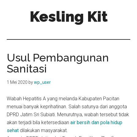
Skip
Skip
Kesling Kit
to
to
main
primary
content
sidebar
Usul Pembangunan
Sanitasi
1 Mei 2020
by
wp_user
Wabah Hepatitis A yang melanda Kabupaten Pacitan
menuai banyak keprihatinan. Salah satunya dari anggota
DPRD Jatim Sri Subiati. Menurutnya, wabah tersebut tidak
akan terjadi bila ketersediaan
air bersih dan pola hidup
sehat
dilakukan masyarakat.